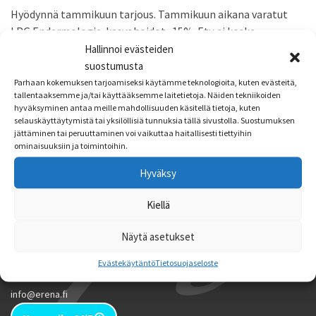
Hyödynnä tammikuun tarjous. Tammikuun aikana varatut
LPG Endermologie-kasvohoidot -15%. Etu ei koske
lahjakortteja.
Hallinnoi evästeiden
suostumusta
Parhaan kokemuksen tarjoamiseksi käytämme teknologioita, kuten evästeitä,
tallentaaksemme ja/tai käyttääksemme laitetietoja. Näiden tekniikoiden
hyväksyminen antaa meille mahdollisuuden käsitellä tietoja, kuten
selauskäyttäytymistä tai yksilöllisiä tunnuksia tällä sivustolla. Suostumuksen
KAUNEUSHOITOLA ERENA
jättäminen tai peruuttaminen voi vaikuttaa haitallisesti tiettyihin
ominaisuuksiin ja toimintoihin.
Kauneushoitola Erena
Käkisalmenkatu 11
Hyväksy
60200 SEINÄJOKI
Kiellä
OTA YHTEYTTÄ
Näytä asetukset
Erna Järvelä
Evästekäytäntö
Tietosuojaseloste
040 5514 749
info@erena.fi