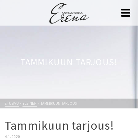
TAMMIKUUN TARJOUS!
ETUSIVU
»
YLEINEN
»
TAMMIKUUN TARJOUS!
Tammikuun tarjous!
4.1.2020