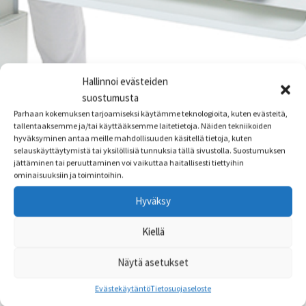
Hallinnoi evästeiden
suostumusta
Parhaan kokemuksen tarjoamiseksi käytämme teknologioita, kuten evästeitä,
tallentaaksemme ja/tai käyttääksemme laitetietoja. Näiden tekniikoiden
hyväksyminen antaa meille mahdollisuuden käsitellä tietoja, kuten
selauskäyttäytymistä tai yksilöllisiä tunnuksia tällä sivustolla. Suostumuksen
jättäminen tai peruuttaminen voi vaikuttaa haitallisesti tiettyihin
ominaisuuksiin ja toimintoihin.
Hyväksy
Kiellä
Näytä asetukset
Evästekäytäntö
Tietosuojaseloste