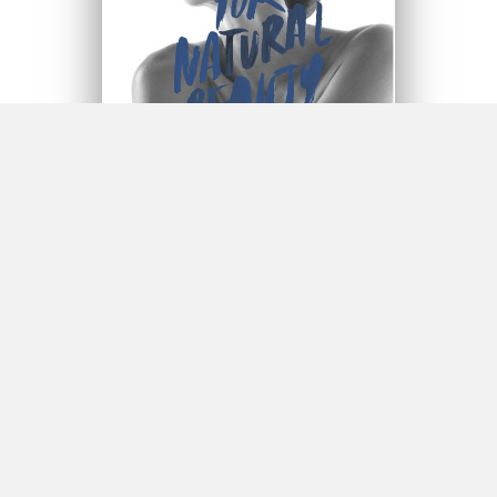
KAUNEUSHOITOLA ERENA
Kauneushoitola Erena
Käkisalmenkatu 11
60200 SEINÄJOKI
OTA YHTEYTTÄ
Erna Järvelä