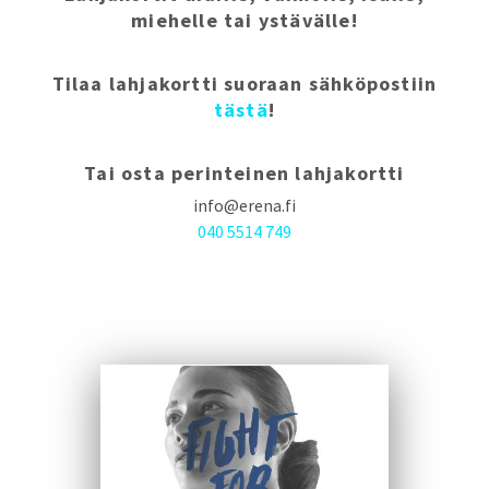
miehelle tai ystävälle!
Tilaa lahjakortti suoraan sähköpostiin
tästä
!
Tai osta perinteinen lahjakortti
info@erena.fi
040 5514 749