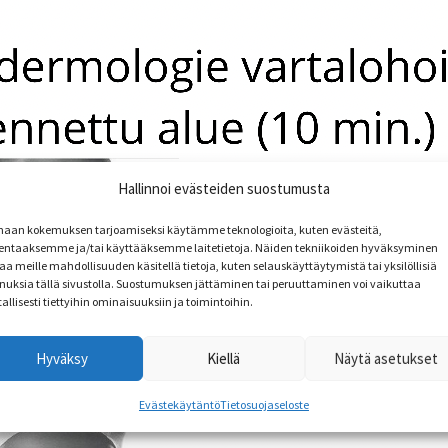
Hallinnoi evästeiden suostumusta
haan kokemuksen tarjoamiseksi käytämme teknologioita, kuten evästeitä,
lentaaksemme ja/tai käyttääksemme laitetietoja. Näiden tekniikoiden hyväksyminen
aa meille mahdollisuuden käsitellä tietoja, kuten selauskäyttäytymistä tai yksilöllisiä
nuksia tällä sivustolla. Suostumuksen jättäminen tai peruuttaminen voi vaikuttaa
tallisesti tiettyihin ominaisuuksiin ja toimintoihin.
Hyväksy
Kiellä
Näytä asetukset
Evästekäytäntö
Tietosuojaseloste