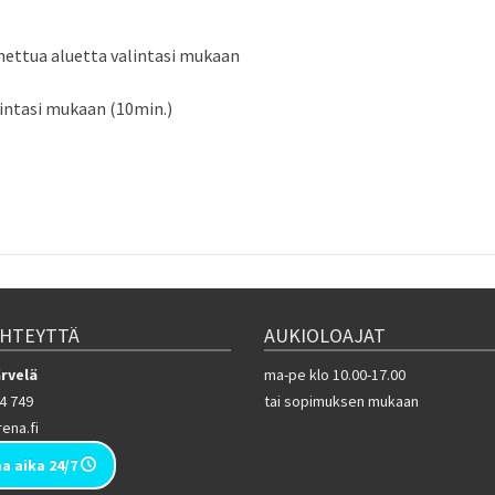
ettua aluetta valintasi mukaan
lintasi mukaan (10min.)
YHTEYTTÄ
AUKIOLOAJAT
ärvelä
ma-pe klo 10.00-17.00
4 749
tai sopimuksen mukaan
ena.fi
a aika 24/7