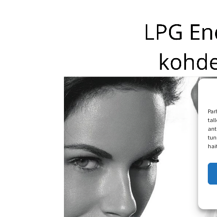
Par
tal
ant
tun
hai