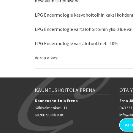
Kesäkuun tarjouksena
LPG Endermologie kasvohoitoihin kaksi kohdenn
LPG Endermologie vartalohoitoihin yksi alue va
LPG Endermologie vartalotuotteet -10%
Varaa aikasi
KAUNEUSHOITOLA ERENA
OTA 
Kauneushoitola Erena
Erna J
Käkisalmenkatu 11
040 551
60200 SEINÄJOKI
info@er
Vara