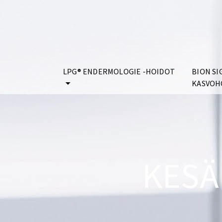
LPG® ENDERMOLOGIE -HOIDOT
BION SI
KASVOH
KESÄ